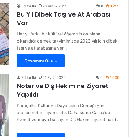
Editor Iki
28 Aralık 2022
0
1.295
Bu Yıl Dibek Taşı ve At Arabası
Var
Her yıl farklı bir kültürel öğemizin ön plana
çıkarıldığı dernek takvimimizde 2023 yılı için dibek
taşı ve at arabasına yer…
Devamını Oku »
Editor Iki
21 Eylül 2022
0
1.009
Noter ve Diş Hekimine Ziyaret
Yapıldı
Karaçulha Kültür ve Dayanışma Derneği yeni
atanan noteri ziyaret etti. Daha sonra Çalıca’da
hizmet vermeye başlayan Diş Hekimi ziyaret edildi.
…