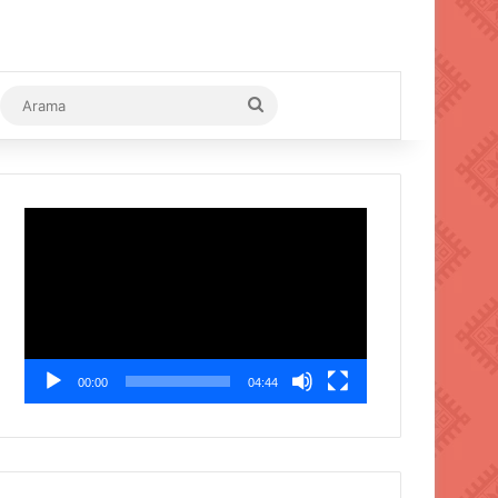
Arama
Video
oynatıcı
00:00
04:44