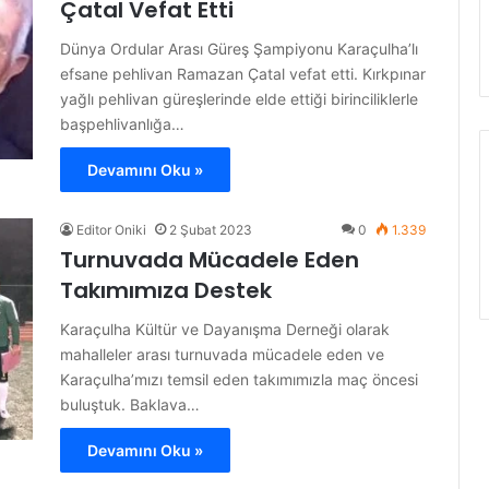
Çatal Vefat Etti
Dünya Ordular Arası Güreş Şampiyonu Karaçulha’lı
efsane pehlivan Ramazan Çatal vefat etti. Kırkpınar
yağlı pehlivan güreşlerinde elde ettiği birinciliklerle
başpehlivanlığa…
Devamını Oku »
Editor Oniki
2 Şubat 2023
0
1.339
Turnuvada Mücadele Eden
Takımımıza Destek
Karaçulha Kültür ve Dayanışma Derneği olarak
mahalleler arası turnuvada mücadele eden ve
Karaçulha’mızı temsil eden takımımızla maç öncesi
buluştuk. Baklava…
Devamını Oku »