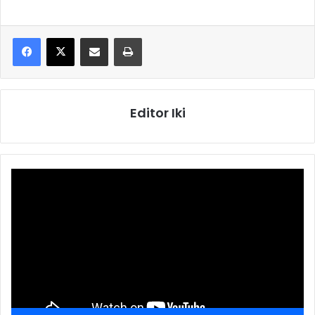
E-Posta ile paylaş
Yazdır
Editor Iki
Video
oynatıcı