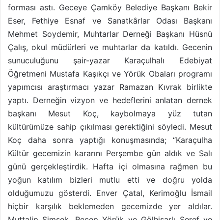
forması astı. Geceye Çamköy Belediye Başkanı Bekir
Eser, Fethiye Esnaf ve Sanatkârlar Odası Başkanı
Mehmet Soydemir, Muhtarlar Derneği Başkanı Hüsnü
Çalış, okul müdürleri ve muhtarlar da katıldı. Gecenin
sunuculuğunu şair-yazar Karaçulhalı Edebiyat
Öğretmeni Mustafa Kaşıkçı ve Yörük Obaları programı
yapımcısı araştırmacı yazar Ramazan Kıvrak birlikte
yaptı. Derneğin vizyon ve hedeflerini anlatan dernek
başkanı Mesut Koç, kaybolmaya yüz tutan
kültürümüze sahip çıkılması gerektiğini söyledi. Mesut
Koç daha sonra yaptığı konuşmasında; “Karaçulha
Kültür gecemizin kararını Perşembe gün aldık ve Salı
günü gerçekleştirdik. Hafta içi olmasına rağmen bu
yoğun katılım bizleri mutlu etti ve doğru yolda
olduğumuzu gösterdi. Enver Çatal, Kerimoğlu İsmail
hiçbir karşılık beklemeden gecemizde yer aldılar.
Muttalip Şimşek, Recep Yörük ve Gölhisarlı Şeref ve