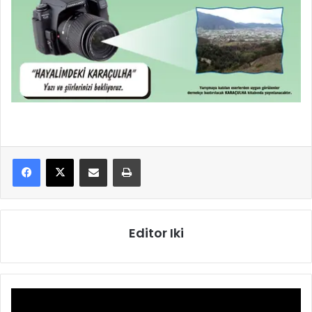
E-Posta ile paylaş
Yazdır
Editor Iki
Video
oynatıcı