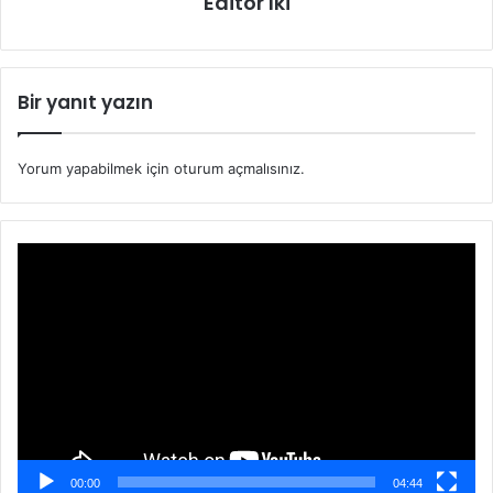
Editor Iki
Bir yanıt yazın
Yorum yapabilmek için
oturum açmalısınız
.
Video
oynatıcı
00:00
04:44