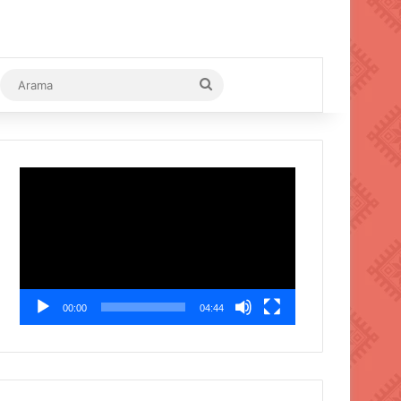
Arama
Video
oynatıcı
00:00
04:44