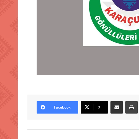
E-Posta ile paylaş
Facebook
X